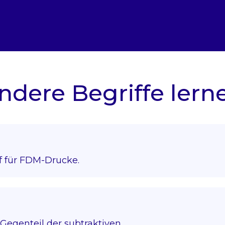
ndere Begriffe lern
f für FDM-Drucke.
Gegenteil der subtraktiven