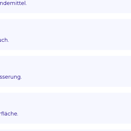
ndemittel.
uch.
sserung.
fläche.