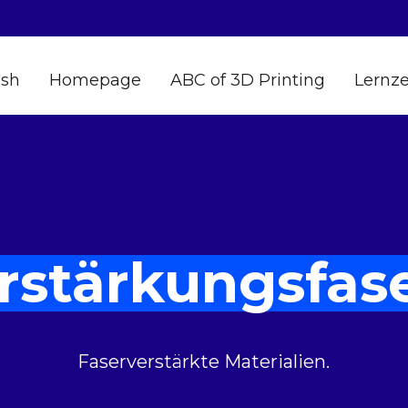
ish
Homepage
ABC of 3D Printing
Lernz
rstärkungsfas
Faserverstärkte Materialien.