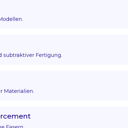
Modellen.
 subtraktiver Fertigung.
r Materialien.
forcement
he Fasern.