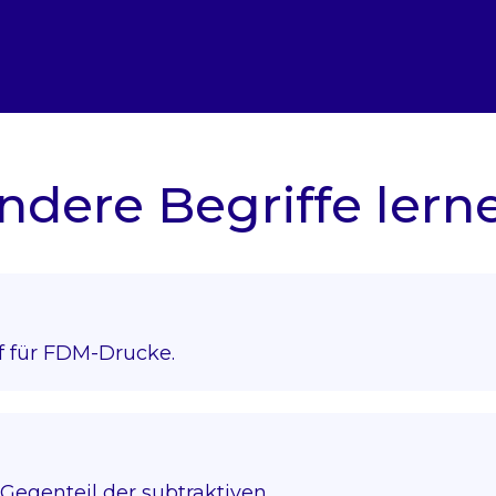
ndere Begriffe lern
f für FDM-Drucke.
Gegenteil der subtraktiven