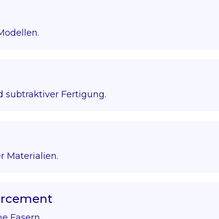
Modellen.
 subtraktiver Fertigung.
r Materialien.
forcement
he Fasern.