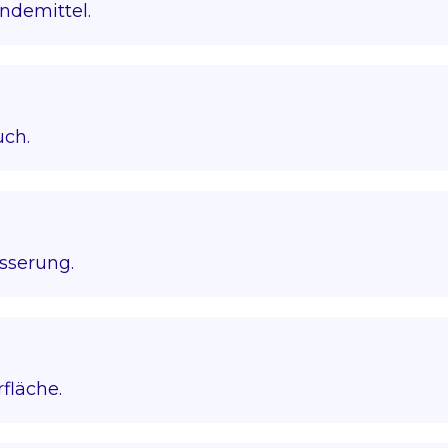
ndemittel.
uch.
sserung.
fläche.