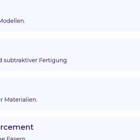
Modellen.
 subtraktiver Fertigung.
r Materialien.
forcement
he Fasern.