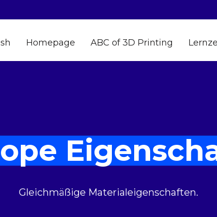
ish
Homepage
ABC of 3D Printing
Lernz
rope Eigensch
Gleichmäßige Materialeigenschaften.