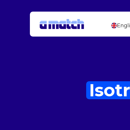
Engl
Isot