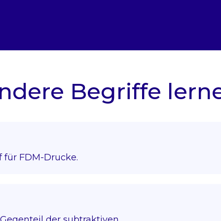
ndere Begriffe lern
f für FDM-Drucke.
Gegenteil der subtraktiven