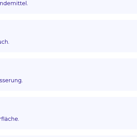
ndemittel.
uch.
sserung.
fläche.